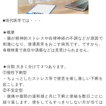
■現代医学では・・・
★概要
・腸が精神的ストレスや自律神経の不調などが原因で
刺激になり、便通異常をおこす病気です。ですから、
各種検査で炎症や潰瘍などは見受けられません。
★分類
大きく分けて３つあります。
①慢性下痢型
・ちょっとしたストレス等で便意を催し激しい下痢を
起こします。
②不安定型
・腹痛や腹部の違和感と共に下痢と便秘を数日ごとに
繰り返します。便をしてもすっきりしない方が当ては