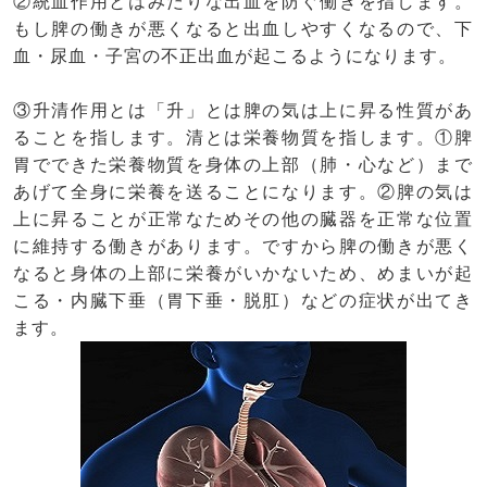
②統血作用とはみだりな出血を防ぐ働きを指します。
もし脾の働きが悪くなると出血しやすくなるので、下
血・尿血・子宮の不正出血が起こるようになります。
③升清作用とは「升」とは脾の気は上に昇る性質があ
ることを指します。清とは栄養物質を指します。①脾
胃でできた栄養物質を身体の上部（肺・心など）まで
あげて全身に栄養を送ることになります。②脾の気は
上に昇ることが正常なためその他の臓器を正常な位置
に維持する働きがあります。ですから脾の働きが悪く
なると身体の上部に栄養がいかないため、めまいが起
こる・内臓下垂（胃下垂・脱肛）などの症状が出てき
ます。