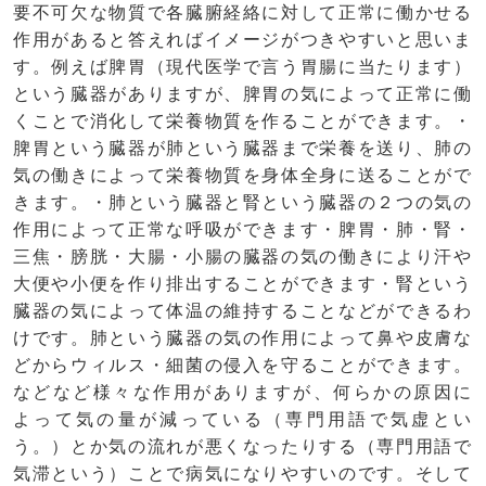
要不可欠な物質で各臓腑経絡に対して正常に働かせる
作用があると答えればイメージがつきやすいと思いま
す。例えば脾胃（現代医学で言う胃腸に当たります）
という臓器がありますが、脾胃の気によって正常に働
くことで消化して栄養物質を作ることができます。・
脾胃という臓器が肺という臓器まで栄養を送り、肺の
気の働きによって栄養物質を身体全身に送ることがで
きます。・肺という臓器と腎という臓器の２つの気の
作用によって正常な呼吸ができます・脾胃・肺・腎・
三焦・膀胱・大腸・小腸の臓器の気の働きにより汗や
大便や小便を作り排出することができます・腎という
臓器の気によって体温の維持することなどができるわ
けです。肺という臓器の気の作用によって鼻や皮膚な
どからウィルス・細菌の侵入を守ることができます。
などなど様々な作用がありますが、何らかの原因に
よって気の量が減っている（専門用語で気虚とい
う。）とか気の流れが悪くなったりする（専門用語で
気滞という）ことで病気になりやすいのです。そして