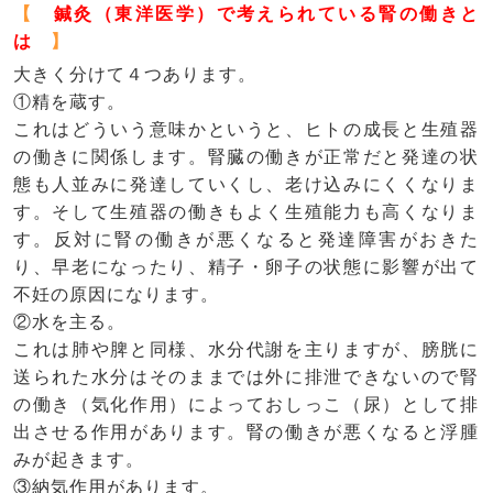
【
鍼灸（東洋医学）で考えられている腎の働きと
は
】
大きく分けて４つあります。
①精を蔵す。
これはどういう意味かというと、ヒトの成長と生殖器
の働きに関係します。腎臓の働きが正常だと発達の状
態も人並みに発達していくし、老け込みにくくなりま
す。そして生殖器の働きもよく生殖能力も高くなりま
す。反対に腎の働きが悪くなると発達障害がおきた
り、早老になったり、精子・卵子の状態に影響が出て
不妊の原因になります。
②水を主る。
これは肺や脾と同様、水分代謝を主りますが、膀胱に
送られた水分はそのままでは外に排泄できないので腎
の働き（気化作用）によっておしっこ（尿）として排
出させる作用があります。腎の働きが悪くなると浮腫
みが起きます。
③納気作用があります。