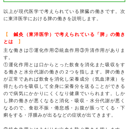
以上が現代医学で考えられている脾臓の働きです。次
に東洋医学における脾の働きを説明します。
【
鍼灸（東洋医学）で考えられている「脾」の働き
とは
】
主な働きは①運化作用②統血作用③升清作用がありま
す。
①運化作用とは口からとった飲食を消化また吸収をす
る働きと水分代謝の働きの２つを指します。脾の働き
が正常であれば飲食を消化し栄養成分（気血津液）を
得たものを吸収して全身に栄養分を送ることができる
ので病気にかかりにくくなり健康でいられます。しか
し脾の働きが悪くなると消化・吸収・水分代謝が悪く
なるので、食欲不振・倦怠感・お腹が脹ってくる・下
痢をする・浮腫みが出るなどの症状が出てきます。