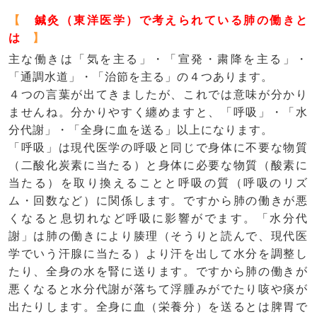
【
鍼灸（東洋医学）で考えられている肺の働きと
は
】
主な働きは「気を主る」・「宣発・粛降を主る」・
「通調水道」・「治節を主る」の４つあります。
４つの言葉が出てきましたが、これでは意味が分かり
ませんね。分かりやすく纏めますと、「呼吸」・「水
分代謝」・「全身に血を送る」以上になります。
「呼吸」は現代医学の呼吸と同じで身体に不要な物質
（二酸化炭素に当たる）と身体に必要な物質（酸素に
当たる）を取り換えることと呼吸の質（呼吸のリズ
ム・回数など）に関係します。ですから肺の働きが悪
くなると息切れなど呼吸に影響がでます。「水分代
謝」は肺の働きにより腠理（そうりと読んで、現代医
学でいう汗腺に当たる）より汗を出して水分を調整し
たり、全身の水を腎に送ります。ですから肺の働きが
悪くなると水分代謝が落ちて浮腫みがでたり咳や痰が
出たりします。全身に血（栄養分）を送るとは脾胃で