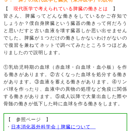
【
現代医学で考えられている脾臓の働きとは
】
皆さん、脾臓ってどんな働きをしているかご存知で
しょうか？僕自身脾臓という臓器の働きって何だろう
と思いだすと古い血液を壊す臓器しか思い出せません
でした。脾臓が１つだけの働きしかないわけがないの
で復習を兼ねてネットで調べてみたところ５つほどあ
りましたので説明します。
①乳幼児時期の血球（赤血球・白血球・血小板）を作
る働きがあります。②古くなった血球を処分する働き
があります。③血液を蓄える働きがあります。④リン
パ球を作ったり、血液中の異物の処理など免疫に関係
する働きがあります。⑤成人以降で大量出血した際や
骨髄の働きが低下した時に血球を作る働きをします。
【 参照ページ 】
・
日本消化器外科学会｜脾臓について