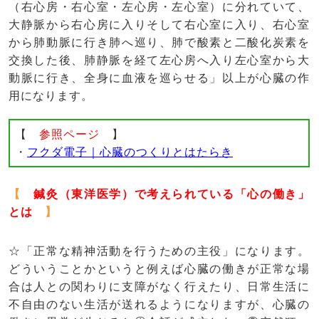
（右心房・右心室・左心房・左心室）に分れていて、
大静脈から右心房に入りそして右心室に入り、右心室
から肺動脈に行き肺へ巡り、肺で酸素と二酸化炭素を
交換した後、肺静脈を経て左心房へ入り左心室から大
動脈に行き、全身に血液を巡らせる」以上が心臓の作
用になります。
【
参照ページ
】
・
フクダ電子｜心臓のつくりとはたらき
【
鍼灸（東洋医学）で考えられている「心の働き」
とは
】
☆「正常な精神活動を行うための主役」になります。
どういうことかというと例えば心臓の働きが正常な場
合は人との関わりに支障がなく行えたり、日常生活に
不自由のない生活が送れるようになりますが、心臓の