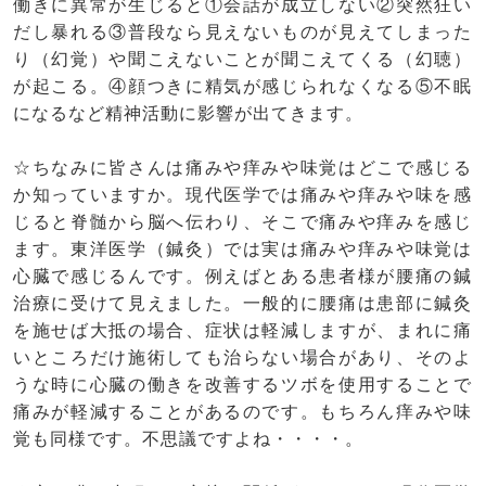
働きに異常が生じると①会話が成立しない②突然狂い
だし暴れる③普段なら見えないものが見えてしまった
り（幻覚）や聞こえないことが聞こえてくる（幻聴）
が起こる。④顔つきに精気が感じられなくなる⑤不眠
になるなど精神活動に影響が出てきます。
☆ちなみに皆さんは痛みや痒みや味覚はどこで感じる
か知っていますか。現代医学では痛みや痒みや味を感
じると脊髄から脳へ伝わり、そこで痛みや痒みを感じ
ます。東洋医学（鍼灸）では実は痛みや痒みや味覚は
心臓で感じるんです。例えばとある患者様が腰痛の鍼
治療に受けて見えました。一般的に腰痛は患部に鍼灸
を施せば大抵の場合、症状は軽減しますが、まれに痛
いところだけ施術しても治らない場合があり、そのよ
うな時に心臓の働きを改善するツボを使用することで
痛みが軽減することがあるのです。もちろん痒みや味
覚も同様です。不思議ですよね・・・・。