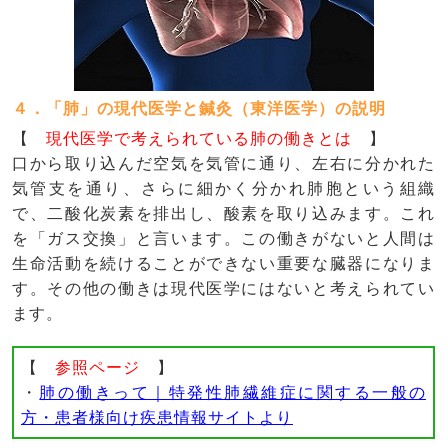
４．「肺」の現代医学と鍼灸（東洋医学）の説明
【
現代医学で考えられている肺の働きとは
】
口から取り込んだ空気を気管に通り、左右に分かれた
気管支を通り、さらに細かく分かれ肺胞という組織
で、二酸化炭素を排出し、酸素を取り込みます。これ
を「ガス交換」と言います。この働きがないと人間は
生命活動を続けることができない重要な臓器になりま
す。その他の働きは現代医学にはないと考えられてい
ます。
【
参照ページ
】
・
肺の働きって｜特発性肺繊維症に関する一般の
方・患者様向け疾患情報サイトより