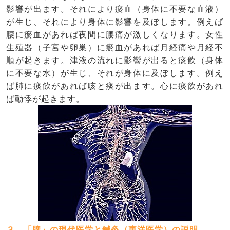
影響が出ます。それにより瘀血（身体に不要な血液）
が生じ、それにより身体に影響を及ぼします。例えば
腰に瘀血があれば夜間に腰痛が激しくなります。女性
生殖器（子宮や卵巣）に瘀血があれば月経痛や月経不
順が起きます。津液の流れに影響が出ると痰飲（身体
に不要な水）が生じ、それが身体に及ぼします。例え
ば肺に痰飲があれば咳と痰が出ます。心に痰飲があれ
ば動悸が起きます。
３．「脾」の現代医学と鍼灸（東洋医学）の説明