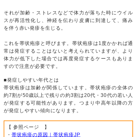
それが加齢・ストレスなどで体力が落ちた時にウイル
スが再活性化し、神経を伝わり皮膚に到達して、痛み
を伴う赤い発疹を生じる。
これを帯状疱疹と呼びます。帯状疱疹は1度かかれば通
常は発症することはないと考えられていますが、より
体力が低下した場合では再度発症するケースもありま
すので注意が必要です。
■発症しやすい年代とは
帯状疱疹は加齢が関係しています。帯状疱疹の全体の
約7割が50歳以上で残りの約3割は20代・30代の若い人
が発症する可能性があります。つまり中高年以降の方
が発症しやすい傾向になります。
【 参照ページ 】
・
帯状疱疹の原因｜帯状疱疹JP