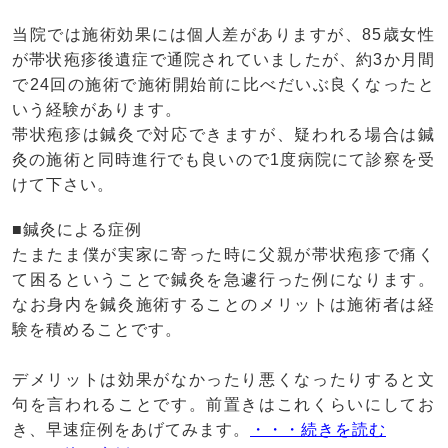
当院では施術効果には個人差がありますが、85歳女性
が帯状疱疹後遺症で通院されていましたが、約3か月間
で24回の施術で施術開始前に比べだいぶ良くなったと
いう経験があります。
帯状疱疹は鍼灸で対応できますが、疑われる場合は鍼
灸の施術と同時進行でも良いので1度病院にて診察を受
けて下さい。
■鍼灸による症例
たまたま僕が実家に寄った時に父親が帯状疱疹で痛く
て困るということで鍼灸を急遽行った例になります。
なお身内を鍼灸施術することのメリットは施術者は経
験を積めることです。
デメリットは効果がなかったり悪くなったりすると文
句を言われることです。前置きはこれくらいにしてお
き、早速症例をあげてみます。
・・・続きを読む