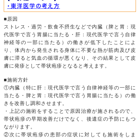
・東洋医学の考え方
■原因
ストレス・過労・飲食不摂生などで内臓（脾と胃：現
代医学で言う胃腸に当たる・肝：現代医学で言う自律
神経等の一部に当たる）の働きが低下したことによ
り、体内から発生される身体に不要な熱が筋肉及び皮
膚に滞ると気血の循環が悪くなり、その結果として皮
膚に発疹として帯状疱疹となると考えます。
■施術方針
①内臓（特に肝：現代医学で言う自律神経等の一部に
当たる・脾と胃：現代医学で言う胃腸に当たる）の働
きを改善し調和させます。
・上記の施術をすることで原因治療が施されるので、
帯状疱疹の早期改善だけでなく、後遺症の予防にもつ
ながります。
②次に帯状疱疹の患部の症状に対しても施術をしま