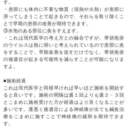
す。
・患部にも体内に不要な物質（湿熱や火熱）が患部に
滞ってしまうことで起きるので、それらを取り除くこ
とで早期の患部の改善が期待できます。
③水泡のある部位に灸をすえます。
・これは現代医学の考え方との融合ですが、帯状疱疹
のウイルスは熱に弱いと考えられているので患部に灸
をすることで、早期改善を促すだけでなく、帯状疱疹
の後遺症が起きる可能性を減らすことが可能になりま
すよ。
■施術経過
これは現代医学と同様早ければ早いほど施術を開始す
ると良いです。施術の間隔は週１回よりも週２・３回
とこまめに施術受けた方が経過はより良くなることが
多いです。運悪く後遺症による神経痛が出ても鍼灸治
療をこまめに施すことで神経痛の緩和を期待できま
す。