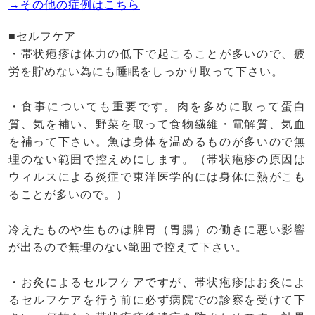
→その他の症例はこちら
■セルフケア
・帯状疱疹は体力の低下で起こることが多いので、疲
労を貯めない為にも睡眠をしっかり取って下さい。
・食事についても重要です。肉を多めに取って蛋白
質、気を補い、野菜を取って食物繊維・電解質、気血
を補って下さい。魚は身体を温めるものが多いので無
理のない範囲で控えめにします。（帯状疱疹の原因は
ウィルスによる炎症で東洋医学的には身体に熱がこも
ることが多いので。）
冷えたものや生ものは脾胃（胃腸）の働きに悪い影響
が出るので無理のない範囲で控えて下さい。
・お灸によるセルフケアですが、帯状疱疹はお灸によ
るセルフケアを行う前に必ず病院での診察を受けて下