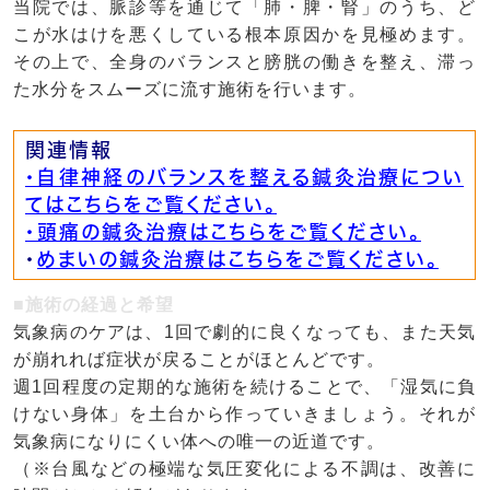
当院では、脈診等を通じて「肺・脾・腎」のうち、ど
こが水はけを悪くしている根本原因かを見極めます。
その上で、全身のバランスと膀胱の働きを整え、滞っ
た水分をスムーズに流す施術を行います。
関連情報
・自律神経のバランスを整える鍼灸治療につい
てはこちらをご覧ください。
・頭痛の鍼灸治療はこちらをご覧ください。
・
めまいの鍼灸治療はこちらをご覧ください。
■施術の経過と希望
気象病のケアは、1回で劇的に良くなっても、また天気
が崩れれば症状が戻ることがほとんどです。
週1回程度の定期的な施術を続けることで、「湿気に負
けない身体」を土台から作っていきましょう。それが
気象病になりにくい体への唯一の近道です。
（※台風などの極端な気圧変化による不調は、改善に