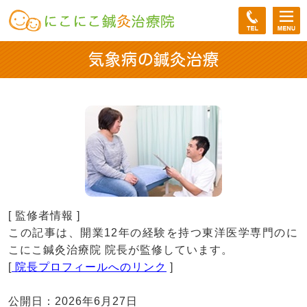
気象病の鍼灸治療
[ 監修者情報 ]
この記事は、開業12年の経験を持つ東洋医学専門のに
こにこ鍼灸治療院 院長が監修しています。
[
院長プロフィールへのリンク
]
公開日：2026年6月27日